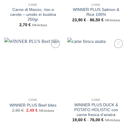
CANE
CANE
Carne di Manzo, riso e
WINNER PLUS Salmon &
carote – umido in bustina
Rice 100%
250gr
Fascia
23,90
€
-
86,50
€
IVA inclusa
di
2,70
€
IVA inclusa
prezzo:
da
23,90 €
a
86,50 €
CANE
CANE
WINNER PLUS DUCK &
WINNER PLUS Beef bites
POTATO HOLISTIC con
Il
Il
2,90
€
2,49
€
IVA inclusa
prezzo
prezzo
carne fresca d’anatra
originale
attuale
Fascia
19,60
€
-
76,00
€
IVA inclusa
era:
è:
di
2,90 €.
2,49 €.
prezzo: