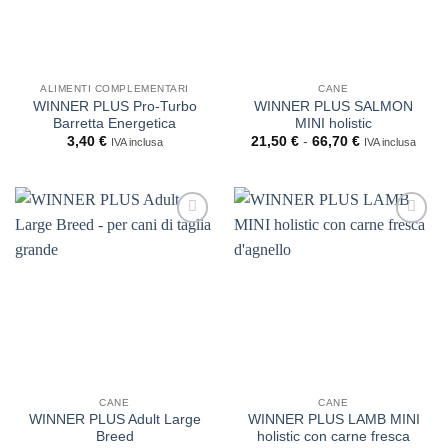
ALIMENTI COMPLEMENTARI
CANE
WINNER PLUS Pro-Turbo
WINNER PLUS SALMON
Barretta Energetica
MINI holistic
Fascia
3,40
€
21,50
€
-
66,70
€
IVA inclusa
IVA inclusa
di
prezzo:
da
21,50 €
a
66,70 €
CANE
CANE
WINNER PLUS Adult Large
WINNER PLUS LAMB MINI
Breed
holistic con carne fresca