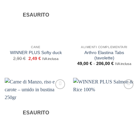
ESAURITO
CANE
ALIMENTI COMPLEMENTARI
Arthro Elastina Tabs
WINNER PLUS Softy duck
(tavolette)
Il
Il
2,90
€
2,49
€
IVA inclusa
prezzo
prezzo
Fascia
49,00
€
-
206,00
€
IVA inclusa
originale
attuale
di
era:
è:
prezzo:
2,90 €.
2,49 €.
da
49,00 €
a
206,00 €
ESAURITO