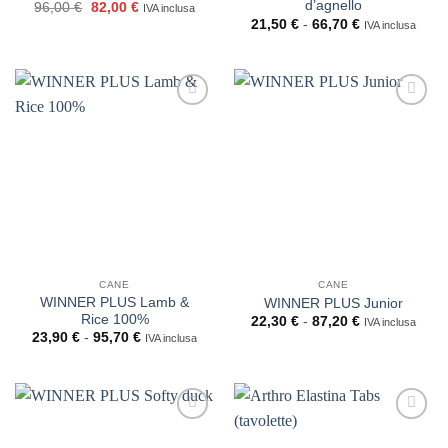
d’agnello
Il
Il
96,00
€
82,00
€
IVA inclusa
prezzo
prezzo
Fascia
21,50
€
-
66,70
€
IVA inclusa
originale
attuale
di
era:
è:
prezzo:
96,00 €.
82,00 €.
da
21,50 €
a
66,70 €
CANE
CANE
WINNER PLUS Lamb &
WINNER PLUS Junior
Rice 100%
Fascia
22,30
€
-
87,20
€
IVA inclusa
di
Fascia
23,90
€
-
95,70
€
IVA inclusa
prezzo:
di
da
prezzo:
22,30 €
da
a
23,90 €
87,20 €
a
95,70 €