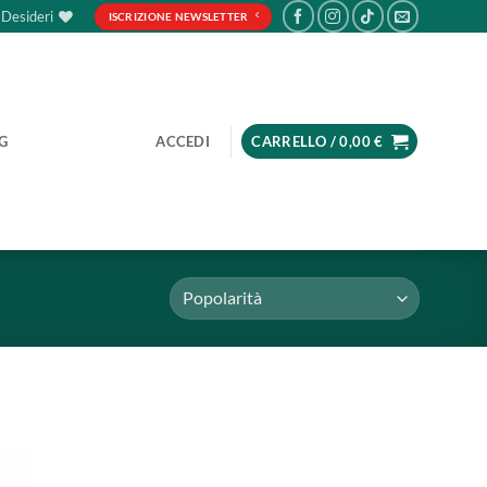
 Desideri
ISCRIZIONE NEWSLETTER
G
ACCEDI
CARRELLO /
0,00
€
Aggiungi
Aggiungi
alla lista
alla lista
dei
dei
desideri
desideri