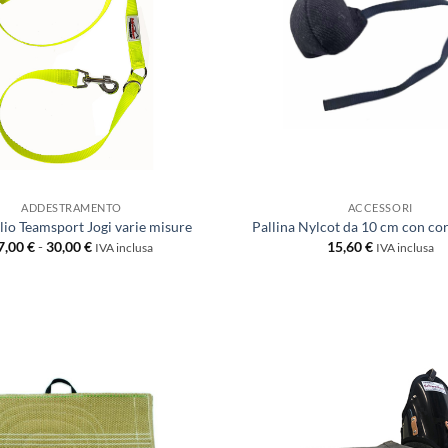
ADDESTRAMENTO
ACCESSORI
lio Teamsport Jogi varie misure
Pallina Nylcot da 10 cm con co
Fascia
7,00
€
-
30,00
€
15,60
€
IVA inclusa
IVA inclusa
di
prezzo:
da
17,00 €
a
30,00 €
Aggiungi
alla lista
dei
desideri