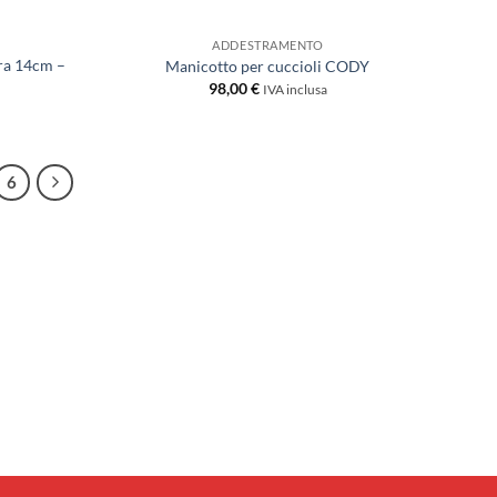
ADDESTRAMENTO
ura 14cm –
Manicotto per cuccioli CODY
98,00
€
IVA inclusa
6