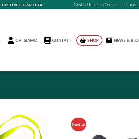
Gestisci Recesso Ordine
Lista dei
PEDIZIONE È GRATUITA!
CHI SIAMO
CONTATTI
E
SHOP
NEWS & BLO
Novità!
Aggiungi
alla lista
dei
desideri