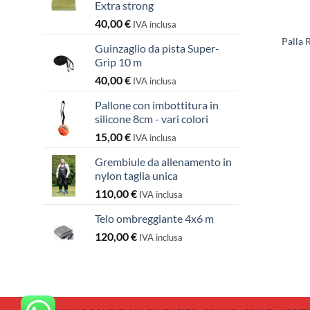
Extra strong
40,00
€
IVA inclusa
Palla 
Guinzaglio da pista Super-
Grip 10 m
40,00
€
IVA inclusa
Pallone con imbottitura in
silicone 8cm - vari colori
15,00
€
IVA inclusa
Grembiule da allenamento in
nylon taglia unica
110,00
€
IVA inclusa
Telo ombreggiante 4x6 m
120,00
€
IVA inclusa