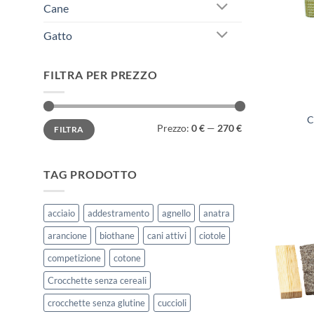
Cane
Gatto
FILTRA PER PREZZO
C
Prezzo
Prezzo
Prezzo:
0 €
—
270 €
FILTRA
Min
Max
TAG PRODOTTO
acciaio
addestramento
agnello
anatra
arancione
biothane
cani attivi
ciotole
competizione
cotone
Crocchette senza cereali
crocchette senza glutine
cuccioli