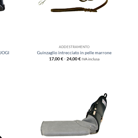
ADDESTRAMENTO
 JOGI
Guinzaglio intrecciato in pelle marrone
Fascia
17,00
€
-
24,00
€
IVA inclusa
di
prezzo:
da
17,00 €
a
24,00 €
Aggiungi
Aggiungi
alla lista
alla lista
dei
dei
desideri
desideri