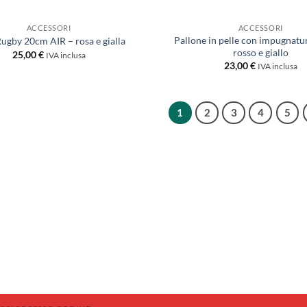
ACCESSORI
ACCESSORI
Pallone in pelle con impugnat
Rugby 20cm AIR – rosa e gialla
rosso e giallo
25,00
€
IVA inclusa
23,00
€
IVA inclusa
1
2
3
4
5