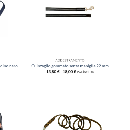
ADDESTRAMENTO
rdino nero
Guinzaglio gommato senza maniglia 22 mm
Fascia
13,80
€
-
18,00
€
IVA inclusa
di
prezzo:
da
13,80 €
a
18,00 €
Aggiungi
Aggiungi
alla lista
alla lista
dei
dei
desideri
desideri