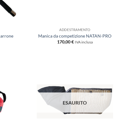
ADDESTRAMENTO
marrone
Manica da competizione NATAN-PRO
170,00
€
IVA inclusa
Aggiungi
Aggiungi
alla lista
alla lista
dei
dei
desideri
desideri
ESAURITO