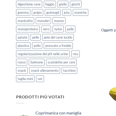
digestione cane
faggio
giallo
giochi
gomma
grigio
guinzagli
juta
maniche
manicotto
manubri
manzo
monoproteico
nero
nylon
palle
Oggetti 
patate
pelle
pelo del cane lucido
plastica
pollo
pressato a freddo
regolarizzazione del pH nelle urine
riso
rosso
Salmone
scatolette per cani
snack
snack allenamento
tacchino
taglia mini
vet
PRODOTTI PIÙ VOTATI
Coprimanica con maniglia