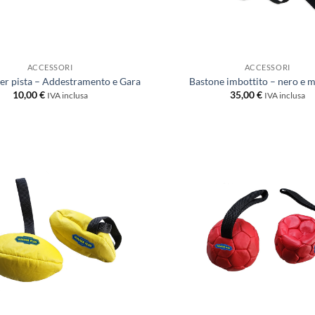
ACCESSORI
ACCESSORI
per pista – Addestramento e Gara
Bastone imbottito – nero e 
10,00
€
35,00
€
IVA inclusa
IVA inclusa
Aggiungi
alla lista
dei
desideri