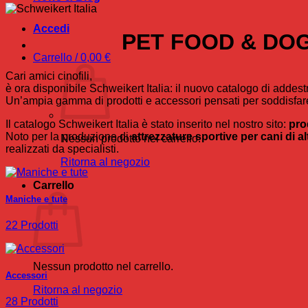
Accedi
PET FOOD & DOG S
Carrello /
0,00
€
Cari amici cinofili,
è ora disponibile Schweikert Italia: il nuovo catalogo di addes
Un’ampia gamma di prodotti e accessori pensati per soddisfare
Il catalogo Schweikert Italia è stato inserito nel nostro sito:
pro
Noto per la produzione di
attrezzature sportive per cani di al
Nessun prodotto nel carrello.
realizzati da specialisti.
Ritorna al negozio
Carrello
Maniche e tute
22 Prodotti
Nessun prodotto nel carrello.
Accessori
Ritorna al negozio
28 Prodotti