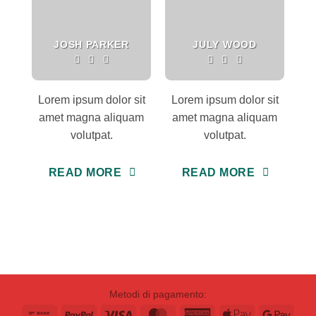
JOSH PARKER
JULY WOOD
Lorem ipsum dolor sit
Lorem ipsum dolor sit
amet magna aliquam
amet magna aliquam
volutpat.
volutpat.
READ MORE
READ MORE
Metodi di pagamento:
Bank
PayPal
Visa
MasterCard
American
Apple
Goog