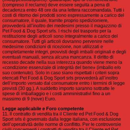
(compreso il reclamo) deve essere seguita a pena di
decadenza entro 48 ore da una lettera raccomandata. Tutti i
costi di ritorno dei prodotti sono espressamente a carico del
consumatore, il quale, tramite proprio spedizioniere,
provvederà all’inoltro dei medesimi presso il magazzino di
Pet Food & Dog Sport srls. I rischi del trasporto per la
restituzione degli articoli sono integralmente a carico del
consumatore. Tutti gli articoli dovranno pervenire nelle
medesime condizioni di ricezione, non utilizzati e
completamente integri, provvisti degli imballi originali e degli
eventuali manuali, senza alcuna mancanza. Il diritto di
recesso decade nella sua interezza quando viene meno la
«condizione essenziale di integrità del bene» (imballo e/o
suo contenuto). Solo in caso siano rispettati i criteri sopra
elencati Pet Food & Dog Sport srls provvederà all’inoltro
dell’importo versato dal consumatore entro i termini di legge
previsti (30 gg.). A suddetto importo saranno sottratte le
spese di imballaggio e i costi amministrativi fino a un
massimo di 9 (nove) Euro.
Legge applicabile e Foro competente
11. Il contratto di vendita tra il Cliente ed Pet Food & Dog
Sport srls è governato dalla legge italiana, con esclusione
dell’operatività delle norme di conflitto. Per le controversie
civili concernenti i contratti di vendita tra il Cliente ed Pet