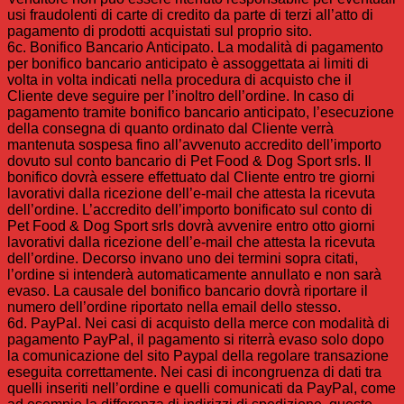
usi fraudolenti di carte di credito da parte di terzi all’atto di
pagamento di prodotti acquistati sul proprio sito.
6c. Bonifico Bancario Anticipato. La modalità di pagamento
per bonifico bancario anticipato è assoggettata ai limiti di
volta in volta indicati nella procedura di acquisto che il
Cliente deve seguire per l’inoltro dell’ordine. In caso di
pagamento tramite bonifico bancario anticipato, l’esecuzione
della consegna di quanto ordinato dal Cliente verrà
mantenuta sospesa fino all’avvenuto accredito dell’importo
dovuto sul conto bancario di Pet Food & Dog Sport srls. Il
bonifico dovrà essere effettuato dal Cliente entro tre giorni
lavorativi dalla ricezione dell’e-mail che attesta la ricevuta
dell’ordine. L’accredito dell’importo bonificato sul conto di
Pet Food & Dog Sport srls dovrà avvenire entro otto giorni
lavorativi dalla ricezione dell’e-mail che attesta la ricevuta
dell’ordine. Decorso invano uno dei termini sopra citati,
l’ordine si intenderà automaticamente annullato e non sarà
evaso. La causale del bonifico bancario dovrà riportare il
numero dell’ordine riportato nella email dello stesso.
6d. PayPal. Nei casi di acquisto della merce con modalità di
pagamento PayPal, il pagamento si riterrà evaso solo dopo
la comunicazione del sito Paypal della regolare transazione
eseguita correttamente. Nei casi di incongruenza di dati tra
quelli inseriti nell’ordine e quelli comunicati da PayPal, come