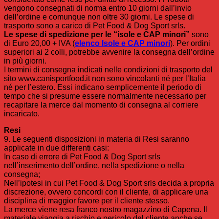
vengono consegnati di norma entro 10 giorni dall’invio
dell’ordine e comunque non oltre 30 giorni. Le spese di
trasporto sono a carico di Pet Food & Dog Sport srls.
Le spese di spedizione per le “isole e CAP minori”
sono
di Euro 20,00 + IVA (
elenco Isole e CAP minori
). Per ordini
superiori ai 2 colli, potrebbe avvenire la consegna dell’ordine
in più giorni.
I termini di consegna indicati nelle condizioni di trasporto del
sito www.canisportfood.it non sono vincolanti né per l’Italia
né per l’estero. Essi indicano semplicemente il periodo di
tempo che si presume essere normalmente necessario per
recapitare la merce dal momento di consegna al corriere
incaricato.
Resi
9. Le seguenti disposizioni in materia di Resi saranno
applicate in due differenti casi:
In caso di errore di Pet Food & Dog Sport srls
nell’inserimento dell’ordine, nella spedizione o nella
consegna;
Nell’ipotesi in cui Pet Food & Dog Sport srls decida a propria
discrezione, ovvero concordi con il cliente, di applicare una
disciplina di maggior favore per il cliente stesso.
La merce viene resa franco nostro magazzino di Capena. Il
materiale viaggia a rischio e pericolo del cliente anche se