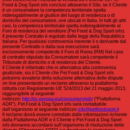
Food & Dog Sport srls conclusi attraverso il Sito, se il Cliente
è un consumatore la competenza territoriale spetta
inderogabilmente al giudice del luogo di residenza o di
domicilio del consumatore, ove ubicati in Italia. In tutti gli altri
casi, la competenza territoriale spetta inderogabilmente al
Foro di residenza del venditore (Pet Food & Dog Sport srls).
Il presente Contratto è regolato dalle leggi della Repubblica
Italiana. Per qualsiasi controversia inerente il o derivante dal
presente Contratto o dalla sua esecuzione sarà
esclusivamente competente il Foro di Roma (RM) Nel caso
di contratto stipulato da Consumatore sarà competente il
Tribunale di domicilio o di residenza del Cliente.
Il Cliente è informato che in alternativa alla controversia
giudiziale, sia il Cliente che Pet Food & Dog Sport srls
potranno avvalersi della soluzione alternativa delle dispute
on line presentando un reclamo attraverso la piattaforma
istituita con Regolamento UE 524/2013 del 21 maggio 2013,
raggiungibile al seguente
indirizzo:
http://ec.europa.eu/consumers/odr/
(“Piattaforma
ADR”), Pet Food & Dog Sport srls sarà contattabile
dall’organismo al seguente indirizzo
info@petfoodsport.it
Il reclamo dovrà essere corredato dalle informazioni richieste
dalla Piattaforma ADR e il Cliente e Pet Food & Dog Sport
srls dovranno accordarsi sull’organismo di risoluzione delle