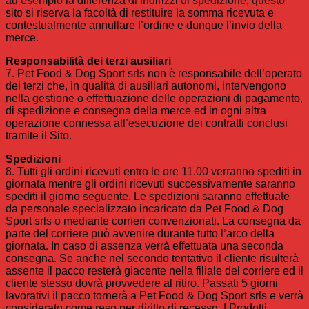
ad esempio la differenza di indirizzi di spedizione, questo
sito si riserva la facoltà di restituire la somma ricevuta e
contestualmente annullare l’ordine e dunque l’invio della
merce.
Responsabilità dei terzi ausiliari
7. Pet Food & Dog Sport srls non è responsabile dell’operato
dei terzi che, in qualità di ausiliari autonomi, intervengono
nella gestione o effettuazione delle operazioni di pagamento,
di spedizione e consegna della merce ed in ogni altra
operazione connessa all’esecuzione dei contratti conclusi
tramite il Sito.
Spedizioni
8. Tutti gli ordini ricevuti entro le ore 11.00 verranno spediti in
giornata mentre gli ordini ricevuti successivamente saranno
spediti il giorno seguente. Le spedizioni saranno effettuate
da personale specializzato incaricato da Pet Food & Dog
Sport srls o mediante corrieri convenzionati. La consegna da
parte del corriere può avvenire durante tutto l’arco della
giornata. In caso di assenza verrà effettuata una seconda
consegna. Se anche nel secondo tentativo il cliente risulterà
assente il pacco resterà giacente nella filiale del corriere ed il
cliente stesso dovrà provvedere al ritiro. Passati 5 giorni
lavorativi il pacco tornerà a Pet Food & Dog Sport srls e verrà
considerato come reso per diritto di recesso. I Prodotti