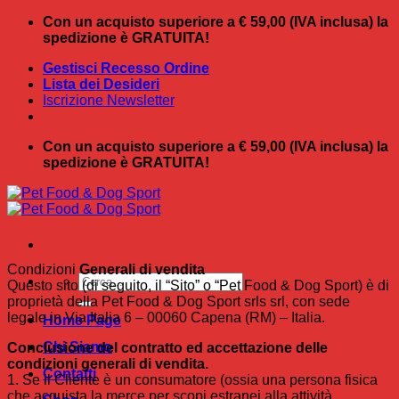
Salta
Con un acquisto superiore a € 59,00 (IVA inclusa) la
ai
spedizione è GRATUITA!
contenuti
Gestisci Recesso Ordine
Lista dei Desideri
Iscrizione Newsletter
Con un acquisto superiore a € 59,00 (IVA inclusa) la
spedizione è GRATUITA!
Condizioni
Generali di vendita
Cerca:
Questo sito (di seguito, il “Sito” o “Pet Food & Dog Sport) è di
proprietà della Pet Food & Dog Sport srls srl, con sede
legale in Via Italia 6 – 00060 Capena (RM) – Italia.
Home Page
Chi Siamo
Conclusione del contratto ed accettazione delle
condizioni generali di vendita.
Contatti
1. Se il Cliente è un consumatore (ossia una persona fisica
che acquista la merce per scopi estranei alla attività