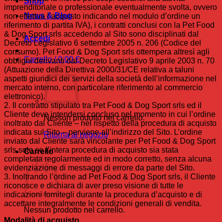
Shop
imprenditoriale o professionale eventualmente svolta, ovvero
News & Blog
non effettua l’acquisto indicando nel modulo d’ordine un
riferimento di partita IVA), i contratti conclusi con la Pet Food
& Dog Sport srls accedendo al Sito sono disciplinati dal
Accedi
Decreto Legislativo 6 settembre 2005 n. 206 (Codice del
consumo). Pet Food & Dog Sport srls ottempera altresì agli
Carrello /
0,00
€
obblighi derivanti dal Decreto Legislativo 9 aprile 2003 n. 70
(Attuazione della Direttiva 2000/31/CE relativa a taluni
aspetti giuridici dei servizi della società dell’informazione nel
mercato interno, con particolare riferimento al commercio
elettronico).
2. Il contratto stipulato tra Pet Food & Dog Sport srls ed il
Cliente deve intendersi concluso nel momento in cui l’ordine
Nessun prodotto nel carrello.
inoltrato dal Cliente – nel rispetto della procedura di acquisto
indicata sul Sito – perviene all’indirizzo del Sito. L’ordine
Ritorna al negozio
inviato dal Cliente sarà vincolante per Pet Food & Dog Sport
srls solo se l’intera procedura di acquisto sia stata
Carrello
completata regolarmente ed in modo corretto, senza alcuna
evidenziazione di messaggi di errore da parte del Sito.
3. Inoltrando l’ordine ad Pet Food & Dog Sport srls, il Cliente
riconosce e dichiara di aver preso visione di tutte le
indicazioni fornitegli durante la procedura d’acquisto e di
accettare integralmente le condizioni generali di vendita.
Nessun prodotto nel carrello.
Modalità di acquisto