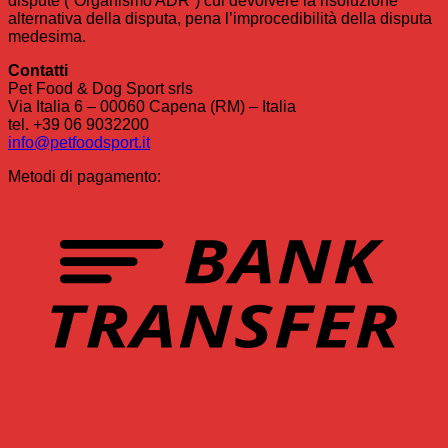
dispute (“Organismo ADR”) cui devolvere la risoluzione
alternativa della disputa, pena l’improcedibilità della disputa
medesima.
Contatti
Pet Food & Dog Sport srls
Via Italia 6 – 00060 Capena (RM) – Italia
tel. +39 06 9032200
info@petfoodsport.it
Metodi di pagamento:
T
P