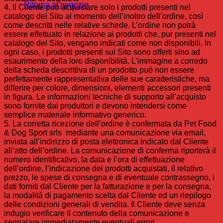
Ritorna al negozio
4. Il Cliente può acquistare solo i prodotti presenti nel
catalogo del Sito al momento dell’inoltro dell’ordine, così
come descritti nelle relative schede. L’ordine non potrà
essere effettuato in relazione ai prodotti che, pur presenti nel
catalogo del Sito, vengano indicati come non disponibili. In
ogni caso, i prodotti presenti sul Sito sono offerti sino ad
esaurimento della loro disponibilità. L’immagine a corredo
della scheda descrittiva di un prodotto può non essere
perfettamente rappresentativa delle sue caratteristiche, ma
differire per colore, dimensioni, elementi accessori presenti
in figura. Le informazioni tecniche di supporto all’acquisto
sono fornite dai produttori e devono intendersi come
semplice materiale informativo generico.
5. La corretta ricezione dell’ordine è confermata da Pet Food
& Dog Sport srls mediante una comunicazione via email,
inviata all’indirizzo di posta elettronica indicato dal Cliente
all’atto dell’ordine. La comunicazione di conferma riporterà il
numero identificativo, la data e l’ora di effettuazione
dell’ordine, l’indicazione dei prodotti acquistati, il relativo
prezzo, le spese di consegna e di eventuale contrassegno, i
dati forniti dal Cliente per la fatturazione e per la consegna,
la modalità di pagamento scelta dal Cliente ed un riepilogo
delle condizioni generali di vendita. Il Cliente deve senza
indugio verificare il contenuto della comunicazione e
segnalare immediatamente eventuali errori.