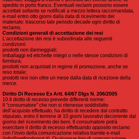
spedito in porto franco. Eventuali reclami possono essere
accettati soltanto se notificati a mezzo lettera raccomandata,
e-mail entro otto giorni dalla data di ricevimento del
materiale: trascorso tale periodo decade ogni diritto di
reclamo.
Condizioni generali di accettazione dei resi
L’accettazione dei resi è subordinata alle seguenti
condizioni:
prodotti non danneggiati;
imballaggi ed etichette integri o nelle stesse condizioni di
fornitura;
prodotti non acquistati in regime di promozione, anche se
reso totale;
prodotti resi non oltre un mese dalla data di ricezione della
merce.
Diritto Di Recesso Ex Artt. 64/67 Dlgs N. 206/2005
10.Il diritto di recesso prevede differenti norme:
Il “consumatore” che non si ritenesse soddisfatto
dell’acquisto effettuato, ha diritto di recedere dal contratto
stipulato, entro il termine di 10 giorni lavorativi decorrente dal
giorno del ricevimento dei beni. Il consumatore potrà
esercitare il diritto di recesso effettuando apposito reclamo
con l’invio della comunicazione relativa tramite e-mail
(info@petfoodsport.it). Qualunque tipo di comunicazione