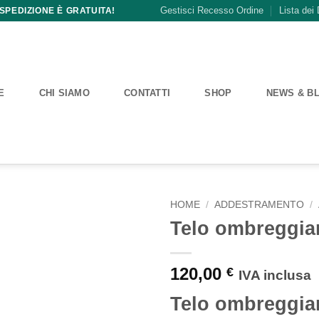
Gestisci Recesso Ordine
Lista dei 
 SPEDIZIONE È GRATUITA!
E
CHI SIAMO
CONTATTI
SHOP
NEWS & B
HOME
/
ADDESTRAMENTO
/
Telo ombreggia
120,00
€
IVA inclusa
Telo ombreggian