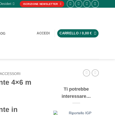
Desideri
ISCRIZIONE NEWSLETTER
ACCEDI
CARRELLO /
0,00
€
LOG
ACCESSORI
nte 4×6 m
Ti potrebbe
interessare…
te in
Riportello IGP