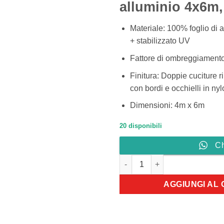
alluminio 4x6m
Materiale: 100% foglio di
+ stabilizzato UV
Fattore di ombreggiament
Finitura: Doppie cuciture rin
con bordi e occhielli in ny
Dimensioni: 4m x 6m
20 disponibili
C
Telo ombreggiante 4x6 m quan
AGGIUNGI AL