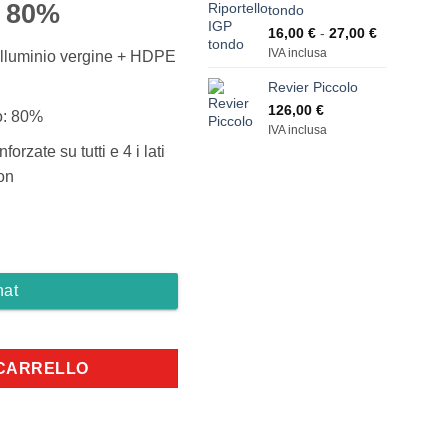
, 80%
tondo
Fascia
16,00
€
-
27,00
€
di
IVA inclusa
 alluminio vergine + HDPE
prezzo:
Revier Piccolo
da
16,00 €
126,00
€
o: 80%
a
IVA inclusa
27,00 €
forzate su tutti e 4 i lati
lon
hat
tità
 CARRELLO