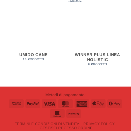
UMIDO CANE
WINNER PLUS LINEA
HOLISTIC
18 PRODOTTI
9 PRODOTTI
Metodi di pagamento:
Bank
PayPal
Visa
MasterCard
American
Apple
Goog
Transfer
Express
Pay
Pay
Bankomat
Postepay
TERMINI E CONDIZIONI DI VENDITA
PRIVACY POLICY
GESTISCI RECESSO ORDINE