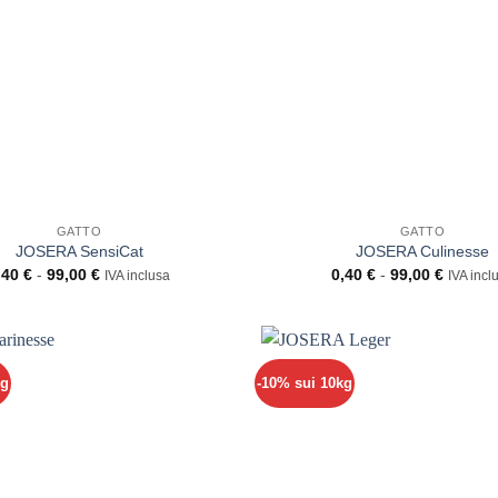
GATTO
GATTO
JOSERA SensiCat
JOSERA Culinesse
Fascia
Fascia
,40
€
-
99,00
€
0,40
€
-
99,00
€
IVA inclusa
IVA incl
di
di
prezzo:
prezzo:
da
da
0,40 €
0,40 €
a
a
99,00 €
99,00 €
kg
-10% sui 10kg