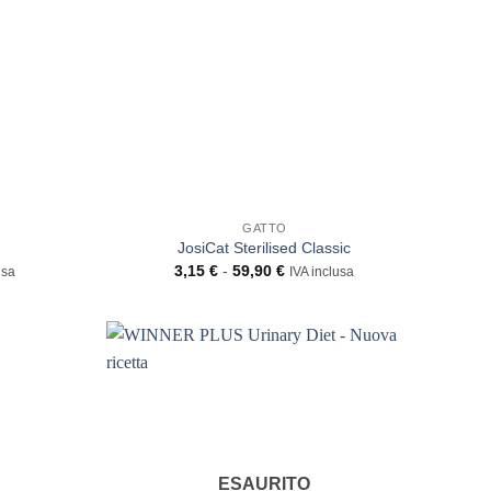
GATTO
JosiCat Sterilised Classic
Fascia
3,15
€
-
59,90
€
usa
IVA inclusa
di
prezzo:
da
3,15 €
a
59,90 €
ESAURITO