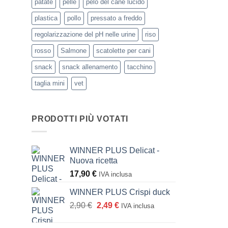
patate
pelle
pelo del cane lucido
plastica
pollo
pressato a freddo
regolarizzazione del pH nelle urine
riso
rosso
Salmone
scatolette per cani
snack
snack allenamento
tacchino
taglia mini
vet
PRODOTTI PIÙ VOTATI
WINNER PLUS Delicat -
Nuova ricetta
17,90
€
IVA inclusa
WINNER PLUS Crispi duck
Il
Il
2,90
€
2,49
€
IVA inclusa
prezzo
prezzo
originale
attuale