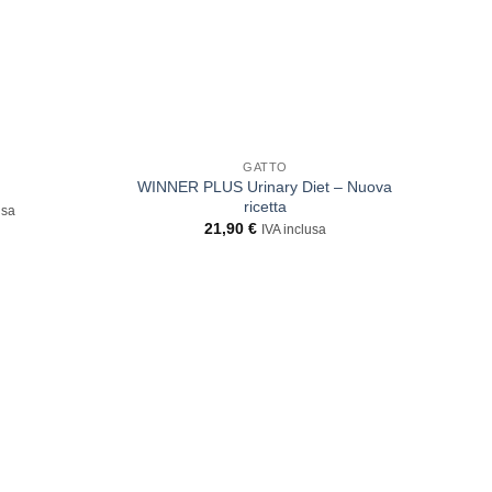
GATTO
WINNER PLUS Urinary Diet – Nuova
ricetta
usa
21,90
€
IVA inclusa