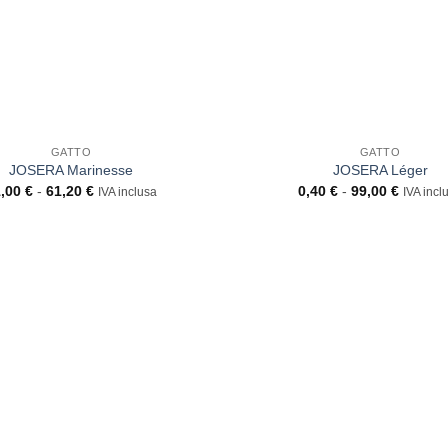
GATTO
GATTO
JOSERA Marinesse
JOSERA Léger
Fascia
Fascia
1,00
€
-
61,20
€
0,40
€
-
99,00
€
IVA inclusa
IVA incl
di
di
prezzo:
prezzo:
da
da
21,00 €
0,40 €
a
a
61,20 €
99,00 €