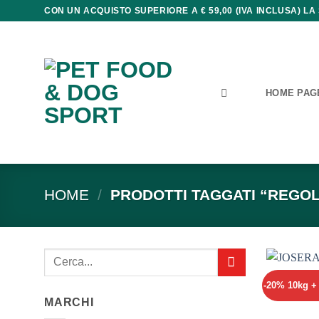
Salta
CON UN ACQUISTO SUPERIORE A € 59,00 (IVA INCLUSA) LA
ai
contenuti
HOME PAG
HOME
/
PRODOTTI TAGGATI “REGOL
Cerca:
-20% 10kg 
MARCHI