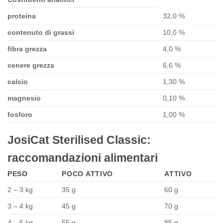
proteina
32,0 %
contenuto di grassi
10,0 %
fibra grezza
4,0 %
cenere grezza
6,6 %
calcio
1,30 %
magnesio
0,10 %
fosforo
1,00 %
JosiCat Sterilised Classic:
raccomandazioni alimentari
PESO
POCO ATTIVO
ATTIVO
2 – 3 kg
35 g
60 g
3 – 4 kg
45 g
70 g
4 – 5 kg
55 g
85 g