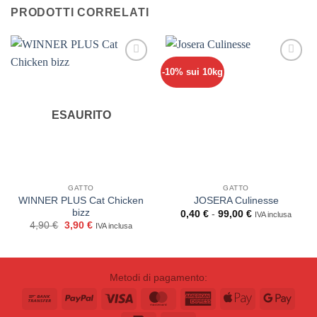
PRODOTTI CORRELATI
-10% sui 10kg
ESAURITO
GATTO
GATTO
WINNER PLUS Cat Chicken
JOSERA Culinesse
bizz
Fascia
0,40
€
-
99,00
€
IVA inclusa
di
Il
Il
4,90
€
3,90
€
IVA inclusa
prezzo:
prezzo
prezzo
da
originale
attuale
0,40 €
era:
è:
a
4,90 €.
3,90 €.
99,00 €
Metodi di pagamento:
Bank
PayPal
Visa
MasterCard
American
Apple
Goog
Transfer
Express
Pay
Pay