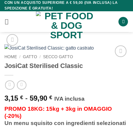
CON UN ACQUISTO SUPERIORE A € 59,00 (IVA INCLUSA) LA
Salta
SPEDIZIONE È GRATUITA!
ai
contenuti
HOME
/
GATTO
/
SECCO GATTO
JosiCat Sterilised Classic
Fascia
3,15
-
59,90
€
€
IVA inclusa
di
PROMO 18KG: 15kg + 3kg in OMAGGIO
prezzo:
(-20%)
da
Un menu squisito con ingredienti selezionati
3,15 €