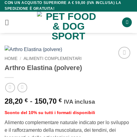
CON UN ACQUISTO SUPERIORE A € 59,00 (IVA INCLUSA) LA
Salta
SPEDIZIONE È GRATUITA!
ai
contenuti
HOME
/
ALIMENTI COMPLEMENTARI
Arthro Elastina (polvere)
Fascia
28,20
-
150,70
€
€
IVA inclusa
di
Sconto del 10% su tutti i formati disponibili
prezzo:
da
Alimento complementare naturale indicato per lo sviluppo
28,20 €
e il rafforzamento della muscolatura, dei tendini, dei