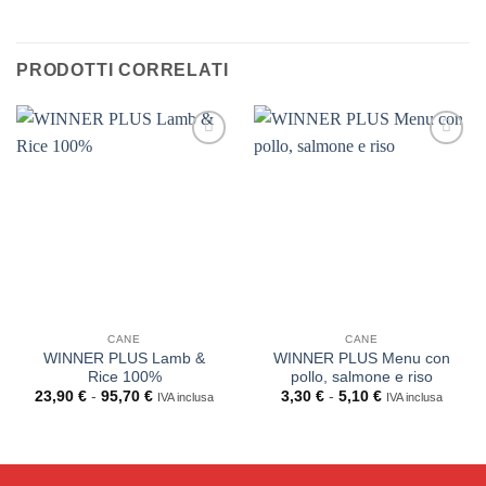
PRODOTTI CORRELATI
CANE
CANE
WINNER PLUS Lamb &
WINNER PLUS Menu con
Rice 100%
pollo, salmone e riso
Fascia
Fascia
23,90
€
-
95,70
€
3,30
€
-
5,10
€
IVA inclusa
IVA inclusa
di
di
prezzo:
prezzo:
da
da
23,90 €
3,30 €
a
a
95,70 €
5,10 €