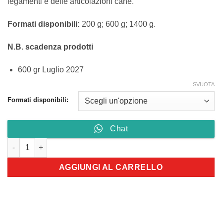
a
legamenti e delle articolazioni cane.
150,70 €
Formati disponibili:
200 g; 600 g; 1400 g.
N.B. scadenza prodotti
600 gr Luglio 2027
SVUOTA
Formati disponibili:
Chat
Arthro Elastina (polvere) quantità
AGGIUNGI AL CARRELLO