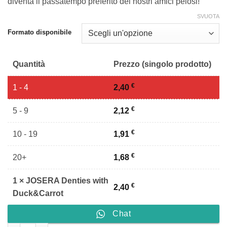
a
diventa il passatempo preferito dei nostri amici pelosi!
30,90 €
SVUOTA
Formato disponibile
Quantità
Prezzo (singolo prodotto)
€
1 - 4
2,40
€
5 - 9
2,12
€
10 - 19
1,91
€
20+
1,68
1
×
JOSERA Denties with
€
2,40
Duck&Carrot
Chat