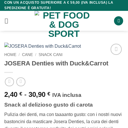
CON UN ACQUISTO SUPERIORE A € 59,00 (IVA INCLUSA) LA
Salta
SPEDIZIONE È GRATUITA!
ai
contenuti
HOME
/
CANE
/
SNACK CANI
JOSERA Denties with Duck&Carrot
Fascia
2,40
-
30,90
€
€
IVA inclusa
di
Snack al delizioso gusto di carota
prezzo:
da
Pulizia dei denti, ma con taaaanto gusto: con i nostri nuovi
2,40 €
bastoncini da masticare Josera Denties, la cura dei denti