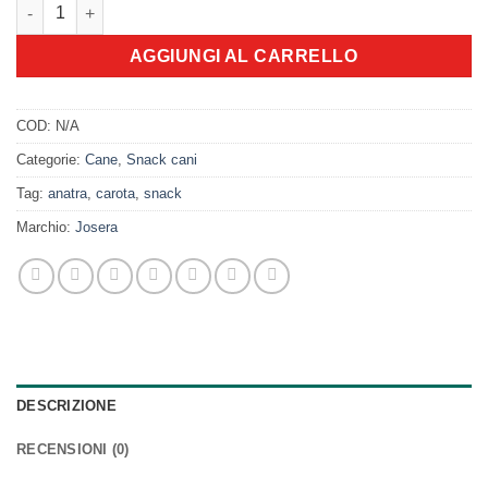
JOSERA Denties with Duck&Carrot quantità
AGGIUNGI AL CARRELLO
COD:
N/A
Categorie:
Cane
,
Snack cani
Tag:
anatra
,
carota
,
snack
Marchio:
Josera
DESCRIZIONE
RECENSIONI (0)