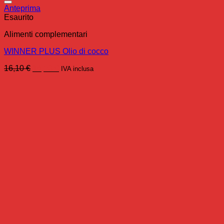
Anteprima
Esaurito
Alimenti complementari
WINNER PLUS Olio di cocco
Il
Il
16,10
€
14,50
€
IVA inclusa
prezzo
prezzo
originale
attuale
era:
è:
16,10 €.
14,50 €.