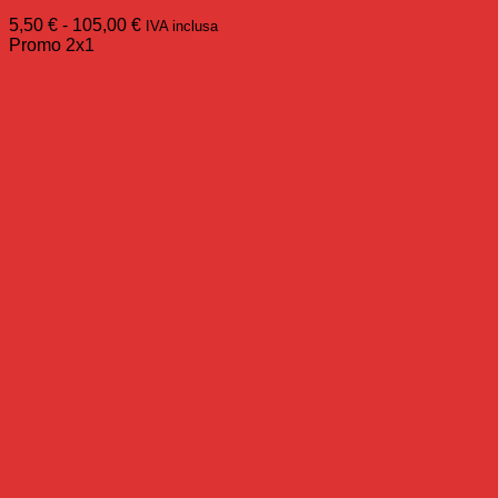
Fascia
5,50
€
-
105,00
€
IVA inclusa
di
Promo 2x1
prezzo:
da
5,50 €
a
105,00 €