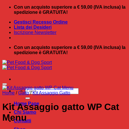
Salta
Con un acquisto superiore a € 59,00 (IVA inclusa) la
ai
spedizione è GRATUITA!
contenuti
Gestisci Recesso Ordine
Lista dei Desideri
Iscrizione Newsletter
Con un acquisto superiore a € 59,00 (IVA inclusa) la
spedizione è GRATUITA!
Cerca:
Home
/
Gatto
/
Kit Assaggio Gatto
Home Page
Kit Assaggio gatto WP Cat
Chi Siamo
Menu
Contatti