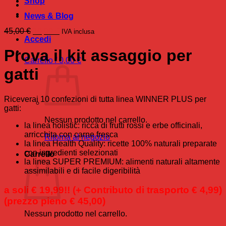
Shop
News & Blog
Il
Il
45,00
€
19,99
€
IVA inclusa
Accedi
prezzo
prezzo
originale
attuale
Prova il kit assaggio per
era:
è:
Carrello /
0,00
€
45,00 €.
19,99 €.
gatti
Riceverai 10 confezioni di tutta linea WINNER PLUS per
gatti:
Nessun prodotto nel carrello.
la linea holistic: ricca di frutti rossi e erbe officinali,
arricchita con carne fresca
Ritorna al negozio
la linea Health Quality: ricette 100% naturali preparate
con ingredienti selezionati
Carrello
la linea SUPER PREMIUM: alimenti naturali altamente
assimilabili e di facile digeribilità
a soli € 19,99!! (+ Contributo di trasporto € 4,99)
(prezzo pieno € 45,00)
Nessun prodotto nel carrello.