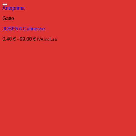
Anteprima
Gatto
JOSERA Culinesse
Fascia
0,40
€
-
99,00
€
IVA inclusa
di
prezzo:
da
0,40 €
a
99,00 €