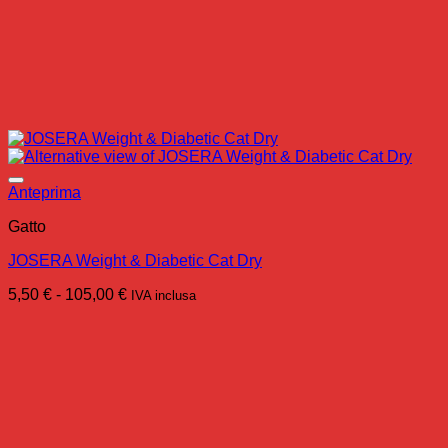
Anteprima
Gatto
JOSERA Weight & Diabetic Cat Dry
Fascia
5,50
€
-
105,00
€
IVA inclusa
di
prezzo:
da
5,50 €
a
105,00 €