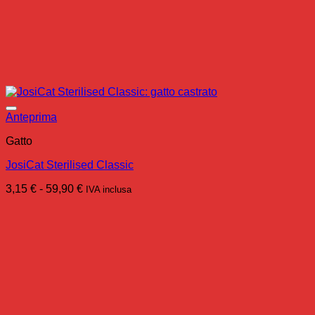
Anteprima
Gatto
JosiCat Sterilised Classic
Fascia
3,15
€
-
59,90
€
IVA inclusa
di
prezzo:
da
3,15 €
a
59,90 €