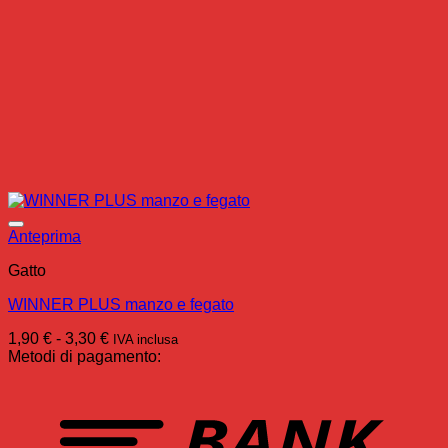
Anteprima
Gatto
WINNER PLUS manzo e fegato
Fascia
1,90
€
-
3,30
€
IVA inclusa
di
Metodi di pagamento:
prezzo:
da
T
1,90 €
a
3,30 €