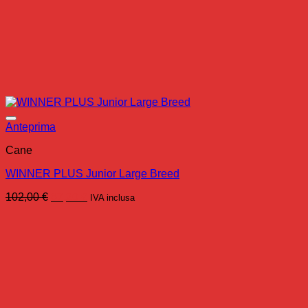
Anteprima
Cane
WINNER PLUS Junior Large Breed
Il
Il
102,00
€
87,20
€
IVA inclusa
prezzo
prezzo
originale
attuale
era:
è:
102,00 €.
87,20 €.