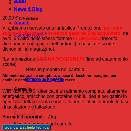
Shop
News & Blog
20,90
€
IVA inclusa
Accedi
Vi abbiamo riservato una fantastica Promozione:
per ogni
sacco di alimentazione secca gatto da 2kg acquistato
, ne
Carrello /
0,00
€
avrai un altro dello stesso formato
in OMAGGIO
inserito
direttamente nel pacco dell’ordine! (in base alle scorte
disponibili in magazzino).
*La promozione
NON HA SCADENZA!
(fino ad esaurimento
scorte).
Nessun prodotto nel carrello.
Alimento naturale e completo, a base di tacchino mangime per
Ritorna al negozio
gattini e gatti in crescita di tutte le razze.
Carrello
WINNER PLUS Kittencat è un alimento completo, altamente
energetico, arricchito con proteine nobili. Ideale per gattini in
ogni fase della crescita e indicato per le fattrici durante le fasi
di gestazione e lattazione.
Formati disponibili:
2 kg
Nessun prodotto nel carrello.