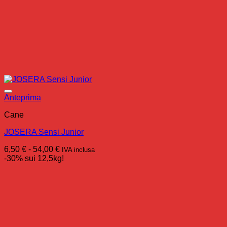
Anteprima
Cane
JOSERA Sensi Junior
Fascia
6,50
€
-
54,00
€
IVA inclusa
di
-30% sui 12,5kg!
prezzo:
da
6,50 €
a
54,00 €