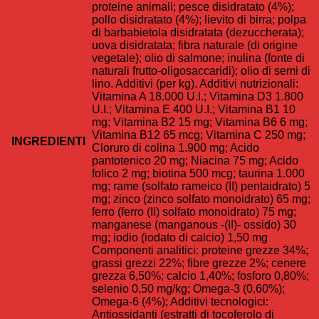
proteine animali; pesce disidratato (4%);
pollo disidratato (4%); lievito di birra; polpa
di barbabietola disidratata (dezuccherata);
uova disidratata; fibra naturale (di origine
vegetale); olio di salmone; inulina (fonte di
naturali frutto-oligosaccaridi); olio di semi di
lino. Additivi (per kg). Additivi nutrizionali:
Vitamina A 18.000 U.I.; Vitamina D3 1.800
U.I.; Vitamina E 400 U.I.; Vitamina B1 10
mg; Vitamina B2 15 mg; Vitamina B6 6 mg;
Vitamina B12 65 mcg; Vitamina C 250 mg;
INGREDIENTI
Cloruro di colina 1.900 mg; Acido
pantotenico 20 mg; Niacina 75 mg; Acido
folico 2 mg; biotina 500 mcg; taurina 1.000
mg; rame (solfato rameico (II) pentaidrato) 5
mg; zinco (zinco solfato monoidrato) 65 mg;
ferro (ferro (II) solfato monoidrato) 75 mg;
manganese (manganous -(II)- ossido) 30
mg; iodio (iodato di calcio) 1,50 mg
Componenti analitici: proteine grezze 34%;
grassi grezzi 22%; fibre grezze 2%; cenere
grezza 6,50%; calcio 1,40%; fosforo 0,80%;
selenio 0,50 mg/kg; Omega-3 (0,60%);
Omega-6 (4%); Additivi tecnologici:
Antiossidanti (estratti di tocoferolo di