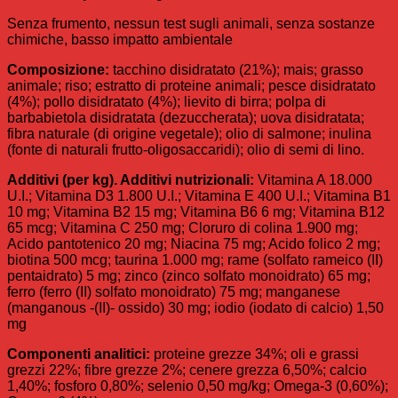
Senza frumento, nessun test sugli animali, senza sostanze
chimiche, basso impatto ambientale
Composizione:
tacchino disidratato (21%); mais; grasso
animale; riso; estratto di proteine animali; pesce disidratato
(4%); pollo disidratato (4%); lievito di birra; polpa di
barbabietola disidratata (dezuccherata); uova disidratata;
fibra naturale (di origine vegetale); olio di salmone; inulina
(fonte di naturali frutto-oligosaccaridi); olio di semi di lino.
Additivi (per kg). Additivi nutrizionali:
Vitamina A 18.000
U.I.; Vitamina D3 1.800 U.I.; Vitamina E 400 U.I.; Vitamina B1
10 mg; Vitamina B2 15 mg; Vitamina B6 6 mg; Vitamina B12
65 mcg; Vitamina C 250 mg; Cloruro di colina 1.900 mg;
Acido pantotenico 20 mg; Niacina 75 mg; Acido folico 2 mg;
biotina 500 mcg; taurina 1.000 mg; rame (solfato rameico (II)
pentaidrato) 5 mg; zinco (zinco solfato monoidrato) 65 mg;
ferro (ferro (II) solfato monoidrato) 75 mg; manganese
(manganous -(II)- ossido) 30 mg; iodio (iodato di calcio) 1,50
mg
Componenti analitici:
proteine grezze 34%; oli e grassi
grezzi 22%; fibre grezze 2%; cenere grezza 6,50%; calcio
1,40%; fosforo 0,80%; selenio 0,50 mg/kg; Omega-3 (0,60%);