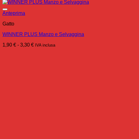
Anteprima
Gatto
WINNER PLUS Manzo e Selvaggina
Fascia
1,90
€
-
3,30
€
IVA inclusa
di
prezzo:
da
1,90 €
a
3,30 €