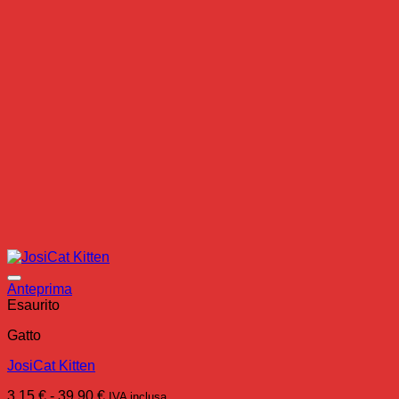
Anteprima
Esaurito
Gatto
JosiCat Kitten
Fascia
3,15
€
-
39,90
€
IVA inclusa