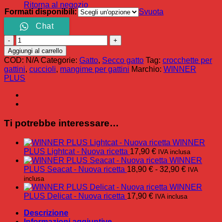
Ritorna al negozio
Formati disponibili:
Svuota
Chat
WINNER
PLUS
Aggiungi al carrello
Kittencat
COD:
N/A
Categorie:
Gatto
,
Secco gatto
Tag:
crocchette per
-
gattini
,
cuccioli
,
mangime per gattini
Marchio:
WINNER
Nuova
PLUS
ricetta
quantità
Ti potrebbe interessare…
WINNER
PLUS Lightcat - Nuova ricetta
17,90
€
IVA inclusa
WINNER
Fascia
PLUS Seacat - Nuova ricetta
18,90
€
-
32,90
€
IVA
di
inclusa
prezzo:
WINNER
da
PLUS Delicat - Nuova ricetta
17,90
€
IVA inclusa
18,90 €
Descrizione
a
Informazioni aggiuntive