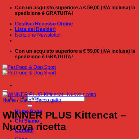
Salta
Con un acquisto superiore a € 59,00 (IVA inclusa) la
ai
spedizione è GRATUITA!
contenuti
Gestisci Recesso Ordine
Lista dei Desideri
Iscrizione Newsletter
Con un acquisto superiore a € 59,00 (IVA inclusa) la
spedizione è GRATUITA!
Cerca:
Home
/
Gatto
/
Secco gatto
Home Page
WINNER PLUS Kittencat –
Chi Siamo
Nuova ricetta
Contatti