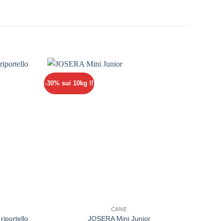
-30% sui 10kg !!
-30% su
CANE
riportello
JOSERA Mini Junior