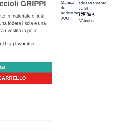
ccioli GRIPPI
addestramento
JOGI
175,00
€
to in materiale di juta
IVA inclusa
una fodera liscia e una
 rivestita in pelle.
 i 10 gg lavorativi
hat
 CARRELLO