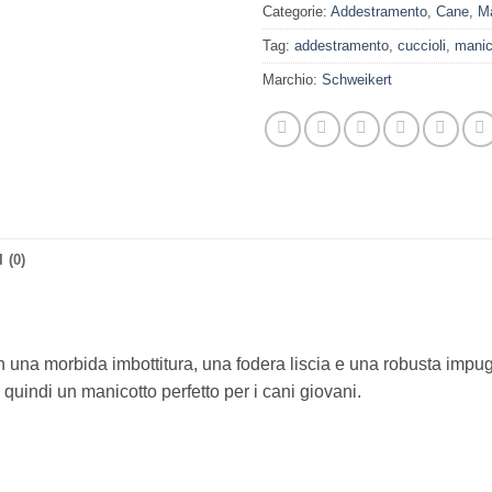
Categorie:
Addestramento
,
Cane
,
Ma
Tag:
addestramento
,
cuccioli
,
mani
Marchio:
Schweikert
 (0)
on una morbida imbottitura, una fodera liscia e una robusta impug
quindi un manicotto perfetto per i cani giovani.