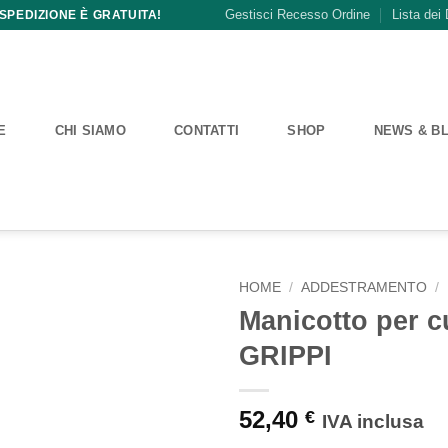
Gestisci Recesso Ordine
Lista dei 
 SPEDIZIONE È GRATUITA!
E
CHI SIAMO
CONTATTI
SHOP
NEWS & B
HOME
/
ADDESTRAMENTO
/
Manicotto per c
GRIPPI
52,40
€
IVA inclusa