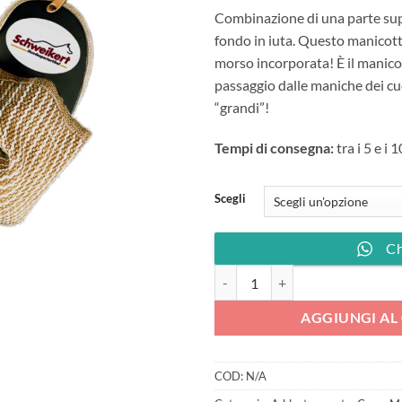
Combinazione di una parte supe
fondo in iuta. Questo manicott
morso incorporata! È il manicot
passaggio dalle maniche dei cu
“grandi”!
Tempi di consegna:
tra i 5 e i 
Scegli
C
Manica per cuccioli DROLL quant
AGGIUNGI AL
COD:
N/A