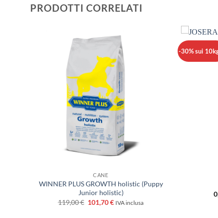
PRODOTTI CORRELATI
-30% sui 10kg
CANE
WINNER PLUS GROWTH holistic (Puppy
Junior holistic)
0
Il
Il
119,00
€
101,70
€
IVA inclusa
prezzo
prezzo
originale
attuale