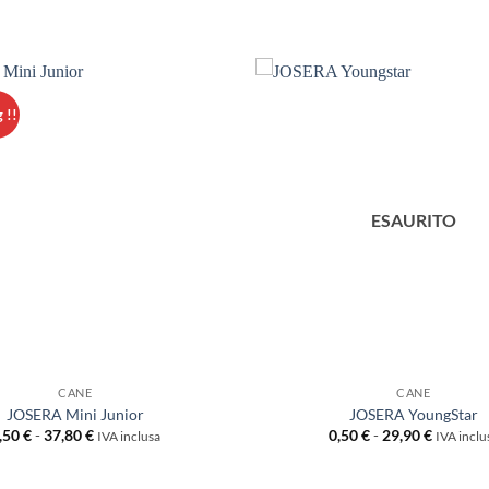
 !!
ESAURITO
CANE
CANE
JOSERA Mini Junior
JOSERA YoungStar
Fascia
Fascia
,50
€
-
37,80
€
0,50
€
-
29,90
€
IVA inclusa
IVA inclu
di
di
prezzo:
prezzo:
da
da