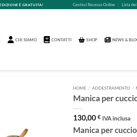
Gestisci Recesso Ordine
Lista dei
PEDIZIONE È GRATUITA!
CHI SIAMO
CONTATTI
E
SHOP
NEWS & BLO
HOME
/
ADDESTRAMENTO
/
Manica per cucci
130,00
€
IVA inclusa
Manica per cucci