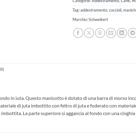
Categorie:
Addestramento
,
Cane
,
Ma
Tag:
addestramento
,
cuccioli
,
manich
Marchio:
Schweikert
0)
ondo in iuta. Questo manicotto è dotato di una barra di morso incor
teriale di juta imbottito con feltro di juta e foderato con materiale
 e imbottita. La parte superiore si aggancia al fondo con una cinghi