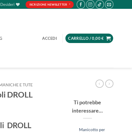
 Desideri
ISCRIZIONE NEWSLETTER
G
ACCEDI
CARRELLO /
0,00
€
MANICHE E TUTE
oli DROLL
Ti potrebbe
interessare…
oli DROLL
Manicotto per