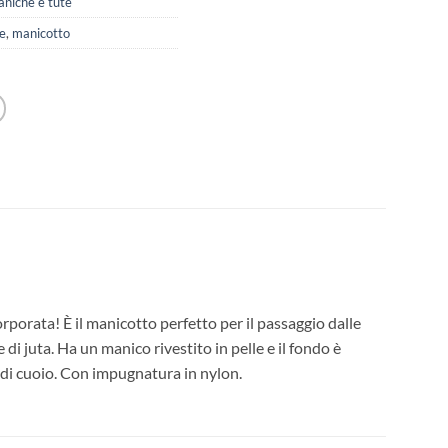
niche e tute
e
,
manicotto
porata! È il manicotto perfetto per il passaggio dalle
 di juta. Ha un manico rivestito in pelle e il fondo è
a di cuoio. Con impugnatura in nylon.