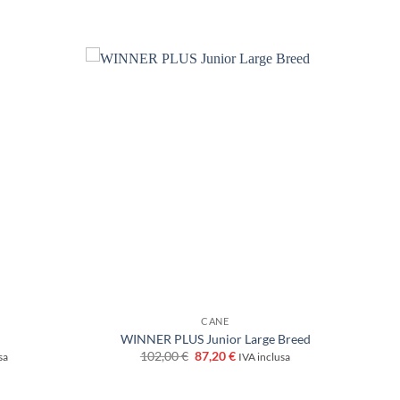
CANE
WINNER PLUS Junior Large Breed
Il
Il
102,00
€
87,20
€
sa
IVA inclusa
prezzo
prezzo
originale
attuale
era:
è: