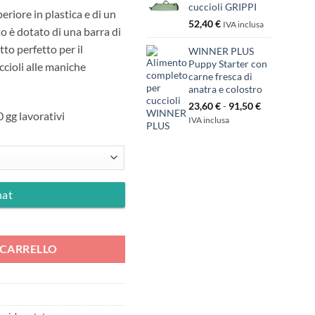
cuccioli GRIPPI
riore in plastica e di un
52,40
€
IVA inclusa
o è dotato di una barra di
to perfetto per il
WINNER PLUS
Puppy Starter con
ccioli alle maniche
carne fresca di
anatra e colostro
Fascia
23,60
€
-
91,50
€
10 gg lavorativi
di
IVA inclusa
prezzo:
da
23,60 €
a
91,50 €
hat
ità
 CARRELLO