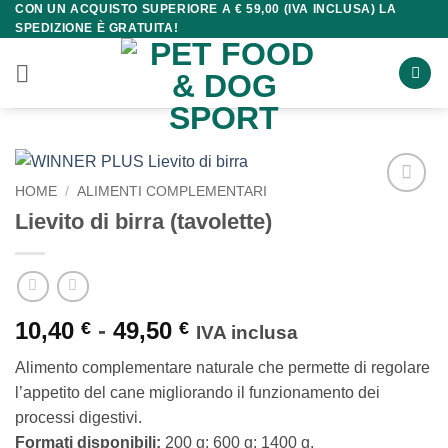
CON UN ACQUISTO SUPERIORE A € 59,00 (IVA INCLUSA) LA
Salta
SPEDIZIONE È GRATUITA!
ai
contenuti
HOME
/
ALIMENTI COMPLEMENTARI
Lievito di birra (tavolette)
Fascia
10,40
-
49,50
€
€
IVA inclusa
di
Alimento complementare naturale che permette di regolare
prezzo:
l’appetito del cane migliorando il funzionamento dei
da
processi digestivi.
10,40 €
Formati disponibili:
200 g; 600 g; 1400 g.