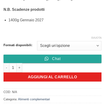
a
49,50 €
N.B. Scadenze prodotti
1400g Gennaio 2027
SVUOTA
Formati disponibili:
Chat
Lievito di birra (tavolette) quantità
AGGIUNGI AL CARRELLO
COD:
N/A
Categoria:
Alimenti complementari