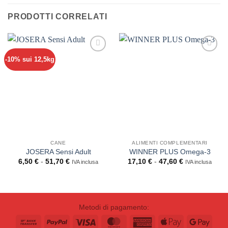
PRODOTTI CORRELATI
-10% sui 12,5kg
CANE
ALIMENTI COMPLEMENTARI
JOSERA Sensi Adult
WINNER PLUS Omega-3
Fascia
Fascia
6,50
€
-
51,70
€
17,10
€
-
47,60
€
IVA inclusa
IVA inclusa
di
di
prezzo:
prezzo:
da
da
6,50 €
17,10 €
a
a
51,70 €
47,60 €
Metodi di pagamento:
Bank
PayPal
Visa
MasterCard
American
Apple
Goog