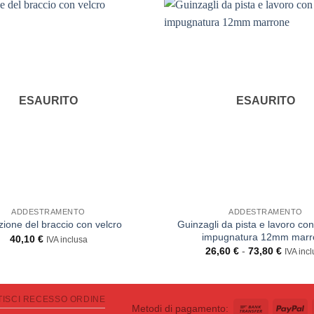
ESAURITO
ESAURITO
ADDESTRAMENTO
ADDESTRAMENTO
Guinzagli da pista e lavoro co
zione del braccio con velcro
impugnatura 12mm marr
40,10
€
IVA inclusa
Fascia
26,60
€
-
73,80
€
IVA inc
di
prezzo:
da
26,60 
a
TISCI RECESSO ORDINE
Bank
Pa
Metodi di pagamento:
73,80 