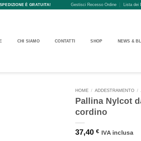
Gestisci Recesso Ordine
Lista dei 
 SPEDIZIONE È GRATUITA!
E
CHI SIAMO
CONTATTI
SHOP
NEWS & B
HOME
/
ADDESTRAMENTO
/
Pallina Nylcot 
cordino
37,40
€
IVA inclusa