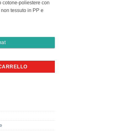
to cotone-poliestere con
o non tessuto in PP e
hat
rdino quantità
 CARRELLO
o