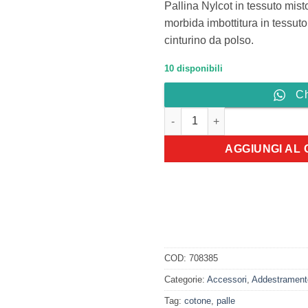
Pallina Nylcot in tessuto mis
morbida imbottitura in tessut
cinturino da polso.
10 disponibili
C
Pallina Nylcot da 25 cm con co
AGGIUNGI AL
COD:
708385
Categorie:
Accessori
,
Addestrament
Tag:
cotone
,
palle