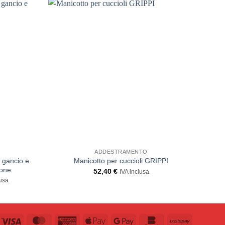
ADDESTRAMENTO
n gancio e
Manicotto per cuccioli GRIPPI
one
52,40
€
IVA inclusa
lusa
€
yPal
Visa
MasterCard
American
Apple
Google
Bankomat
Postepay
€