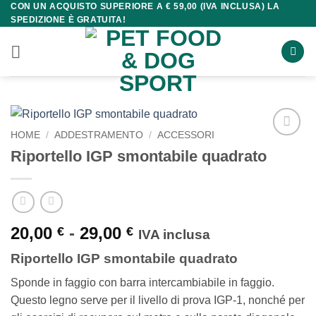
CON UN ACQUISTO SUPERIORE A € 59,00 (IVA INCLUSA) LA
Salta
SPEDIZIONE È GRATUITA!
ai
contenuti
HOME
/
ADDESTRAMENTO
/
ACCESSORI
Riportello IGP smontabile quadrato
Fascia
20,00
-
29,00
€
€
IVA inclusa
di
Riportello IGP smontabile quadrato
prezzo:
da
Sponde in faggio con barra intercambiabile in faggio.
20,00 €
Questo legno serve per il livello di prova IGP-1, nonché per