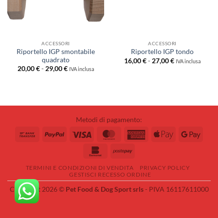
ACCESSORI
ACCESSORI
Riportello IGP smontabile
Riportello IGP tondo
quadrato
Fascia
16,00
€
-
27,00
€
IVA inclusa
di
Fascia
20,00
€
-
29,00
€
IVA inclusa
prezzo:
di
da
prezzo:
16,00 €
da
a
20,00 €
27,00 €
a
29,00 €
Metodi di pagamento:
Bank
PayPal
Visa
MasterCard
American
Apple
Googl
Transfer
Express
Pay
Pay
Bankomat
Postepay
TERMINI E CONDIZIONI DI VENDITA
PRIVACY POLICY
GESTISCI RECESSO ORDINE
Copyright 2026 ©
Pet Food & Dog Sport srls
- PIVA 16117611000