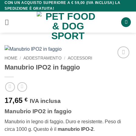
CON UN ACQUISTO SUPERIORE A € 59,00 (IVA INCLUSA) LA
Salta
SPEDIZIONE È GRATUITA!
ai
contenuti
HOME
/
ADDESTRAMENTO
/
ACCESSORI
Manubrio IPO2 in faggio
17,65
€
IVA inclusa
Manubrio IPO2 in faggio
Manubrio in legno di faggio. Duro e resistente. Peso di
circa 1000 g. Questo è il
manubrio IPO-2
.