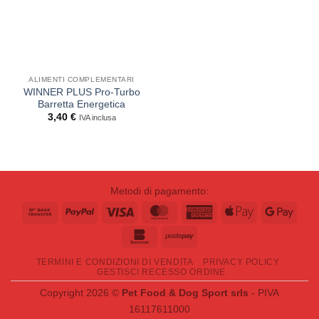
ALIMENTI COMPLEMENTARI
WINNER PLUS Pro-Turbo
Barretta Energetica
3,40
€
IVA inclusa
Metodi di pagamento:
Bank
PayPal
Visa
MasterCard
American
Apple
Goog
Transfer
Express
Pay
Pay
Bankomat
Postepay
TERMINI E CONDIZIONI DI VENDITA
PRIVACY POLICY
GESTISCI RECESSO ORDINE
Copyright 2026 ©
Pet Food & Dog Sport srls
- PIVA
16117611000