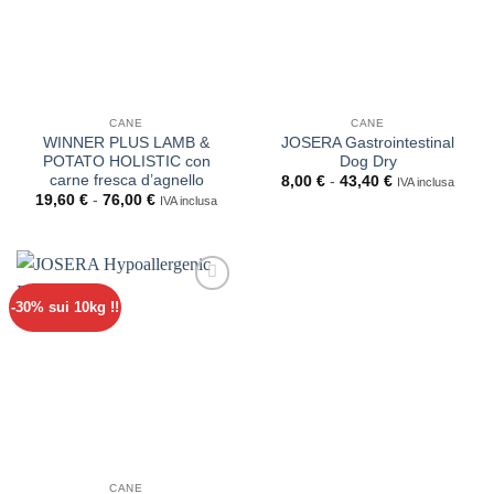
CANE
CANE
WINNER PLUS LAMB &
JOSERA Gastrointestinal
POTATO HOLISTIC con
Dog Dry
carne fresca d’agnello
Fascia
8,00
€
-
43,40
€
IVA inclusa
di
Fascia
19,60
€
-
76,00
€
IVA inclusa
prezzo:
di
da
prezzo:
8,00 €
da
a
19,60 €
43,40 €
a
76,00 €
-30% sui 10kg !!
CANE