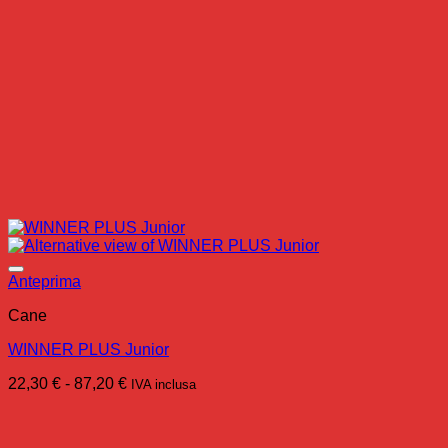
Anteprima
Cane
WINNER PLUS Junior
Fascia
22,30
€
-
87,20
€
IVA inclusa
di
prezzo:
da