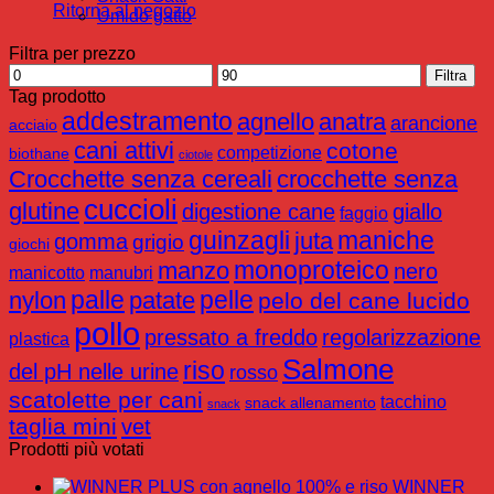
Ritorna al negozio
Umido gatto
Filtra per prezzo
Prezzo
Prezzo
Filtra
Min
Max
Tag prodotto
addestramento
agnello
anatra
arancione
acciaio
cani attivi
cotone
competizione
biothane
ciotole
Crocchette senza cereali
crocchette senza
cuccioli
glutine
digestione cane
giallo
faggio
guinzagli
maniche
juta
gomma
grigio
giochi
monoproteico
manzo
nero
manicotto
manubri
palle
pelle
nylon
patate
pelo del cane lucido
pollo
pressato a freddo
regolarizzazione
plastica
Salmone
riso
del pH nelle urine
rosso
scatolette per cani
tacchino
snack allenamento
snack
taglia mini
vet
Prodotti più votati
WINNER