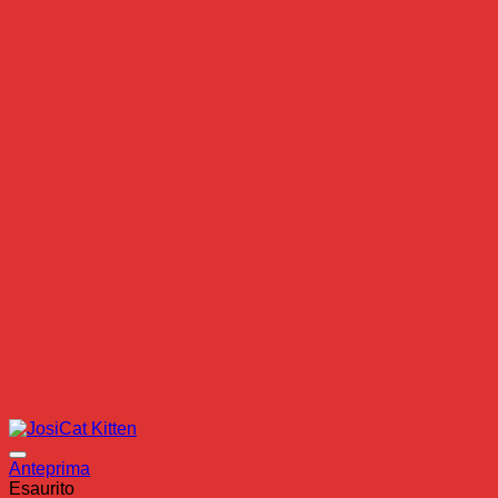
22,30 €
a
87,20 €
Anteprima
Esaurito