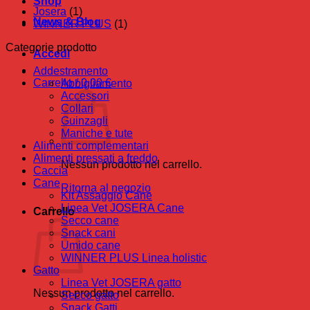
Shop
Josera
(1)
News & Blog
WINNER PLUS
(1)
Categorie prodotto
Accedi
Addestramento
Carrello /
0,00
€
Abbigliamento
Accessori
Collari
Guinzagli
Maniche e tute
Alimenti complementari
Alimenti pressati a freddo
Nessun prodotto nel carrello.
Caccia
Cane
Ritorna al negozio
Kit Assaggio Cane
Linea Vet JOSERA Cane
Carrello
Secco cane
Snack cani
Umido cane
WINNER PLUS Linea holistic
Gatto
Linea Vet JOSERA gatto
Nessun prodotto nel carrello.
Secco gatto
Snack Gatti