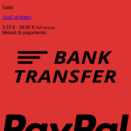
Gatto
JosiCat Kitten
Fascia
3,15
€
-
39,90
€
IVA inclusa
di
Metodi di pagamento:
prezzo:
da
T
3,15 €
a
39,90 €
P