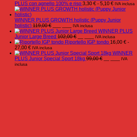
Fascia
PLUS con agnello 100% e riso
3,30
€
-
5,10
€
IVA inclusa
di
prezzo:
da
WINNER PLUS GROWTH holistic (Puppy Junior
Il
Il
3,30 €
holistic)
119,00
€
101,70
€
IVA inclusa
prezzo
prezzo
a
WINNER PLUS
originale
attuale
Il
Il
5,10 €
Junior Large Breed
102,00
€
87,20
€
IVA inclusa
era:
è:
prezzo
prezzo
Riportello IGP tondo
16,00
€
-
Fascia
119,00 €.
101,70 €.
originale
attuale
27,00
€
IVA inclusa
di
era:
è:
WINNER
prezzo:
102,00 €.
87,20 €.
Il
Il
PLUS Junior Special Sport 18kg
99,00
€
84,60
€
IVA
da
prezzo
prezzo
inclusa
16,00 €
originale
attuale
a
era:
è:
27,00 €
99,00 €.
84,60 €.