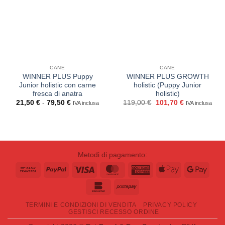
CANE
CANE
WINNER PLUS Puppy
WINNER PLUS GROWTH
Junior holistic con carne
holistic (Puppy Junior
fresca di anatra
holistic)
Fascia
Il
Il
21,50
€
-
79,50
€
119,00
€
101,70
€
IVA inclusa
IVA inclusa
di
prezzo
prezzo
prezzo:
originale
attuale
da
era:
è:
21,50 €
119,00 €.
101,70 €.
a
79,50 €
Metodi di pagamento:
Bank
PayPal
Visa
MasterCard
American
Apple
Goog
Transfer
Express
Pay
Pay
Bankomat
Postepay
TERMINI E CONDIZIONI DI VENDITA
PRIVACY POLICY
GESTISCI RECESSO ORDINE