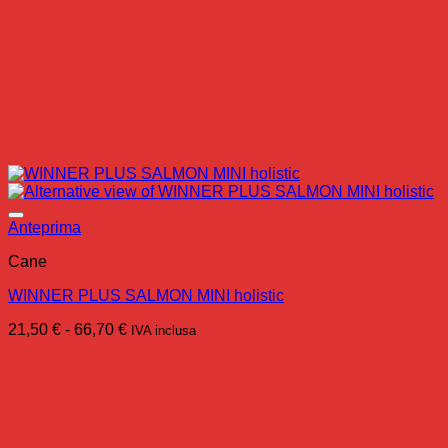
Anteprima
Cane
WINNER PLUS SALMON MINI holistic
Fascia
21,50
€
-
66,70
€
IVA inclusa
di
prezzo:
da
21,50 €
a
66,70 €