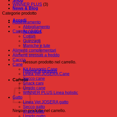
Shop
WINNER PLUS
(3)
News & Blog
Categorie prodotto
Accedi
Addestramento
Abbigliamento
Carrello /
0,00
€
Accessori
Collari
Guinzagli
Maniche e tute
Alimenti complementari
Alimenti pressati a freddo
Caccia
Nessun prodotto nel carrello.
Cane
Kit Assaggio Cane
Ritorna al negozio
Linea Vet JOSERA Cane
Secco cane
Carrello
Snack cani
Umido cane
WINNER PLUS Linea holistic
Gatto
Linea Vet JOSERA gatto
Secco gatto
Nessun prodotto nel carrello.
Snack Gatti
Umido gatto