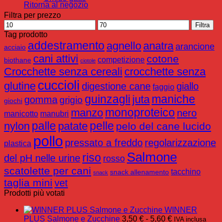
Ritorna al negozio
Filtra per prezzo
Prezzo
Prezzo
Filtra
Min
Max
Tag prodotto
addestramento
agnello
anatra
arancione
acciaio
cani attivi
cotone
competizione
biothane
ciotole
Crocchette senza cereali
crocchette senza
cuccioli
glutine
digestione cane
giallo
faggio
guinzagli
maniche
juta
gomma
grigio
giochi
monoproteico
manzo
nero
manicotto
manubri
palle
pelle
nylon
patate
pelo del cane lucido
pollo
pressato a freddo
regolarizzazione
plastica
Salmone
riso
del pH nelle urine
rosso
scatolette per cani
tacchino
snack allenamento
snack
taglia mini
vet
Prodotti più votati
WINNER
Fascia
PLUS Salmone e Zucchine
3,50
€
-
5,60
€
IVA inclusa