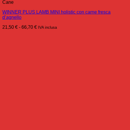
Cane
WINNER PLUS LAMB MINI holistic con carne fresca
d’agnello
Fascia
21,50
€
-
66,70
€
IVA inclusa
di
prezzo:
da
21,50 €
a
66,70 €