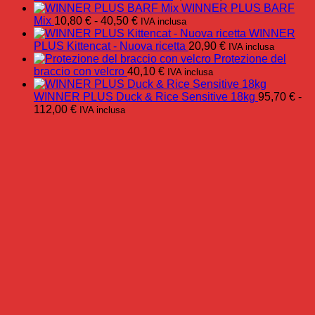
di
WINNER PLUS BARF
Fascia
prezzo:
Mix
10,80
€
-
40,50
€
IVA inclusa
di
da
WINNER
prezzo:
3,50 €
PLUS Kittencat - Nuova ricetta
20,90
€
IVA inclusa
da
a
Protezione del
10,80 €
5,60 €
braccio con velcro
40,10
€
IVA inclusa
a
40,50 €
WINNER PLUS Duck & Rice Sensitive 18kg
95,70
€
-
Fascia
112,00
€
IVA inclusa
di
prezzo:
da
95,70 €
a
112,00 €