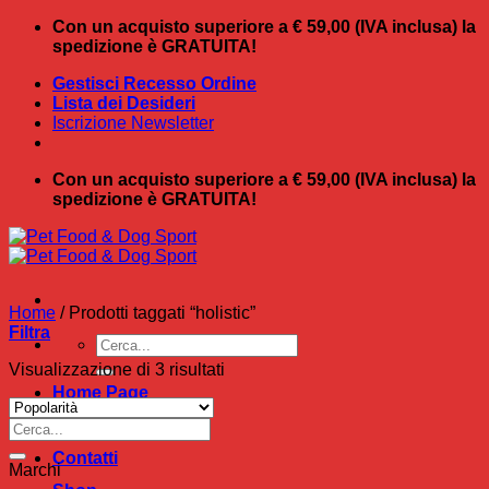
Salta
Con un acquisto superiore a € 59,00 (IVA inclusa) la
ai
spedizione è GRATUITA!
contenuti
Gestisci Recesso Ordine
Lista dei Desideri
Iscrizione Newsletter
Con un acquisto superiore a € 59,00 (IVA inclusa) la
spedizione è GRATUITA!
Home
/
Prodotti taggati “holistic”
Filtra
Cerca:
Popolarità
Visualizzazione di 3 risultati
Home Page
Chi Siamo
Cerca:
Contatti
Marchi