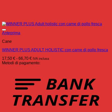
Anteprima
Cane
WINNER PLUS ADULT HOLISTIC con carne di pollo fresca
Fascia
17,50
€
-
66,70
€
IVA inclusa
di
Metodi di pagamento:
prezzo:
da
T
17,50 €
a
66,70 €