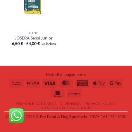
CANE
JOSERA Sensi Junior
Fascia
6,50
€
-
54,00
€
IVA inclusa
di
prezzo:
da
6,50 €
a
54,00 €
Metodi di pagamento:
Bank
PayPal
Visa
MasterCard
American
Apple
Googl
Transfer
Express
Pay
Pay
Bankomat
Postepay
TERMINI E CONDIZIONI DI VENDITA
PRIVACY POLICY
GESTISCI RECESSO ORDINE
Copyright 2026 ©
Pet Food & Dog Sport srls
- PIVA 16117611000