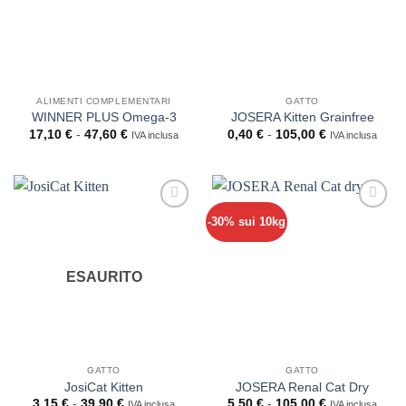
ALIMENTI COMPLEMENTARI
GATTO
WINNER PLUS Omega-3
JOSERA Kitten Grainfree
Fascia
Fascia
17,10
€
-
47,60
€
0,40
€
-
105,00
€
IVA inclusa
IVA inclusa
di
di
prezzo:
prezzo:
da
da
17,10 €
0,40 €
a
a
47,60 €
105,00 €
-30% sui 10kg
ESAURITO
GATTO
GATTO
JosiCat Kitten
JOSERA Renal Cat Dry
Fascia
Fascia
3,15
€
-
39,90
€
5,50
€
-
105,00
€
IVA inclusa
IVA inclusa