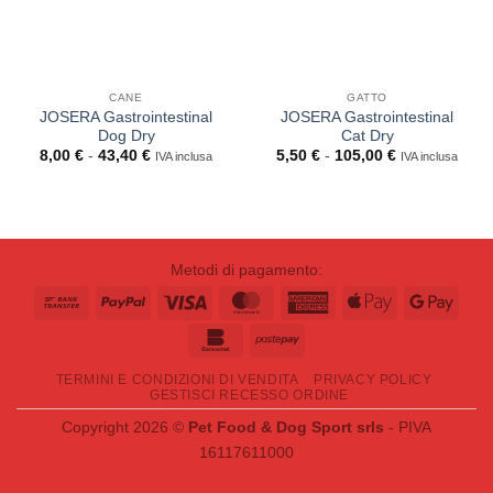
CANE
GATTO
JOSERA Gastrointestinal
JOSERA Gastrointestinal
Dog Dry
Cat Dry
Fascia
Fascia
8,00
€
-
43,40
€
5,50
€
-
105,00
€
IVA inclusa
IVA inclusa
di
di
prezzo:
prezzo:
da
da
8,00 €
5,50 €
a
a
43,40 €
105,00 €
Metodi di pagamento:
Bank
PayPal
Visa
MasterCard
American
Apple
Goog
Transfer
Express
Pay
Pay
Bankomat
Postepay
TERMINI E CONDIZIONI DI VENDITA
PRIVACY POLICY
GESTISCI RECESSO ORDINE
Copyright 2026 ©
Pet Food & Dog Sport srls
- PIVA
16117611000