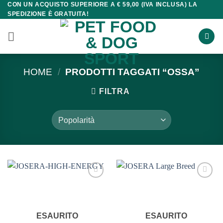
CON UN ACQUISTO SUPERIORE A € 59,00 (IVA INCLUSA) LA
Salta
SPEDIZIONE È GRATUITA!
ai
contenuti
HOME
/
PRODOTTI TAGGATI “OSSA”
FILTRA
ESAURITO
ESAURITO