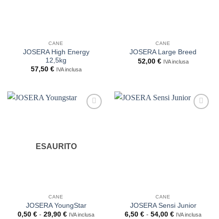
CANE
CANE
JOSERA High Energy
JOSERA Large Breed
12,5kg
52,00
€
IVA inclusa
57,50
€
IVA inclusa
ESAURITO
CANE
CANE
JOSERA YoungStar
JOSERA Sensi Junior
Fascia
Fascia
0,50
€
-
29,90
€
6,50
€
-
54,00
€
IVA inclusa
IVA inclusa