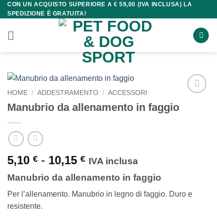
CON UN ACQUISTO SUPERIORE A € 59,00 (IVA INCLUSA) LA
Salta
SPEDIZIONE È GRATUITA!
ai
contenuti
HOME
/
ADDESTRAMENTO
/
ACCESSORI
Manubrio da allenamento in faggio
Fascia
5,10
-
10,15
€
€
IVA inclusa
di
Manubrio da allenamento in faggio
prezzo:
da
Per l’allenamento. Manubrio in legno di faggio. Duro e
5,10 €
resistente.