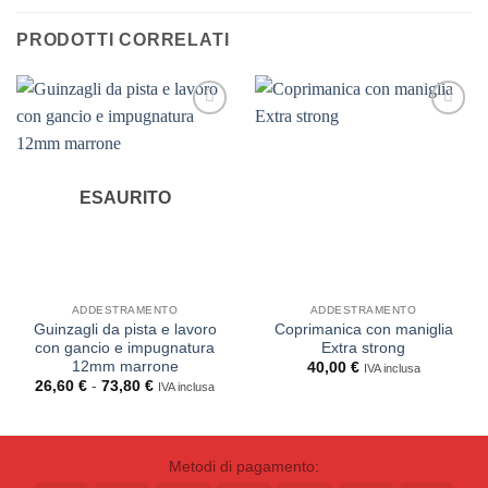
PRODOTTI CORRELATI
ESAURITO
ADDESTRAMENTO
ADDESTRAMENTO
Guinzagli da pista e lavoro
Coprimanica con maniglia
con gancio e impugnatura
Extra strong
12mm marrone
40,00
€
IVA inclusa
Fascia
26,60
€
-
73,80
€
IVA inclusa
di
prezzo:
da
26,60 €
a
Metodi di pagamento:
73,80 €