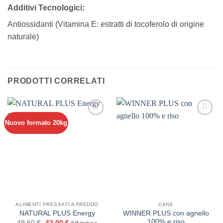
Additivi Tecnologici:
Antiossidanti (Vitamina E: estratti di tocoferolo di origine
naturale)
PRODOTTI CORRELATI
Nuovo formato 20kg
ALIMENTI PRESSATI A FREDDO
CANE
WINNER PLUS con agnello
NATURAL PLUS Energy
100% e riso
Il
Il
49,60
€
42,00
€
IVA inclusa