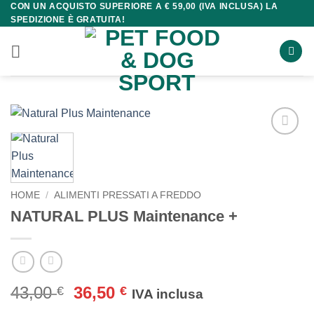
CON UN ACQUISTO SUPERIORE A € 59,00 (IVA INCLUSA) LA
Salta
SPEDIZIONE È GRATUITA!
ai
contenuti
HOME
/
ALIMENTI PRESSATI A FREDDO
NATURAL PLUS Maintenance +
Il
Il
43,00
36,50
€
€
IVA inclusa
prezzo
prezzo