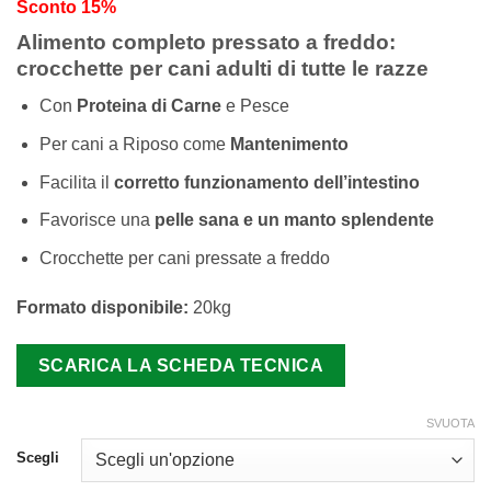
Sconto 15%
originale
attuale
era:
è:
Alimento completo pressato a freddo:
43,00 €.
36,50 €.
crocchette per cani adulti di tutte le razze
Con
Proteina di Carne
e Pesce
Per cani a Riposo come
Mantenimento
Facilita il
corretto funzionamento dell’intestino
Favorisce una
pelle sana e un manto splendente
Crocchette per cani pressate a freddo
Formato disponibile:
20kg
SVUOTA
Scegli