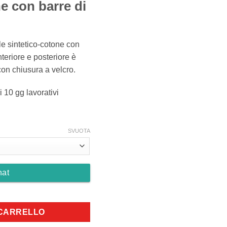
ne con barre di
rezzo:
a
,90 €
le sintetico-cotone con
9,20 €
nteriore e posteriore è
on chiusura a velcro.
 i 10 gg lavorativi
SVUOTA
hat
i morso staccabili quantità
 CARRELLO