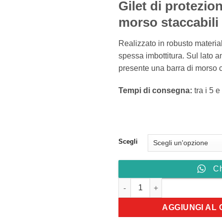
Gilet di protezio
p
d
morso staccabili
59
a
Realizzato in robusto materia
30
spessa imbottitura. Sul lato a
presente una barra di morso c
Tempi di consegna:
tra i 5 e
Scegli
C
Gilet di protezione con barre d
AGGIUNGI AL