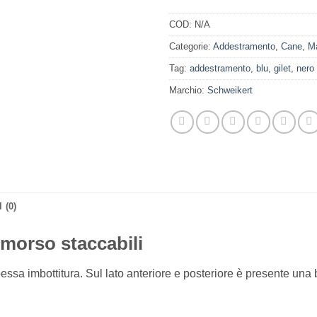
COD:
N/A
Categorie:
Addestramento
,
Cane
,
Ma
Tag:
addestramento
,
blu
,
gilet
,
nero
Marchio:
Schweikert
 (0)
 morso staccabili
essa imbottitura. Sul lato anteriore e posteriore è presente una