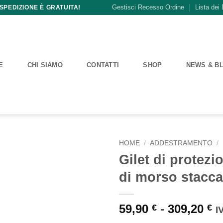
Gestisci Recesso Ordine
Lista dei 
 SPEDIZIONE È GRATUITA!
E
CHI SIAMO
CONTATTI
SHOP
NEWS & B
HOME
/
ADDESTRAMENTO
/
Gilet di protezi
di morso stacca
F
59,90
-
309,20
€
€
I
di