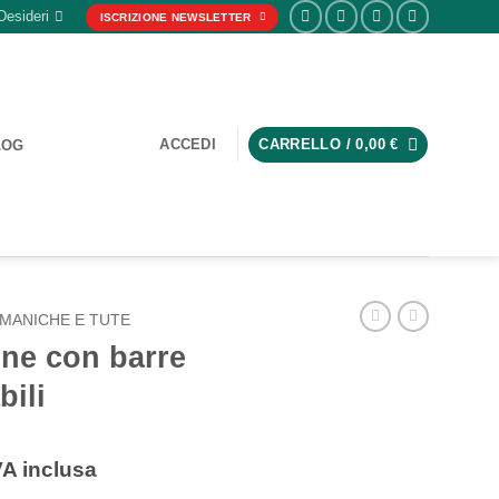
Desideri
ISCRIZIONE NEWSLETTER
ACCEDI
CARRELLO /
0,00
€
LOG
MANICHE E TUTE
one con barre
bili
ascia
VA inclusa