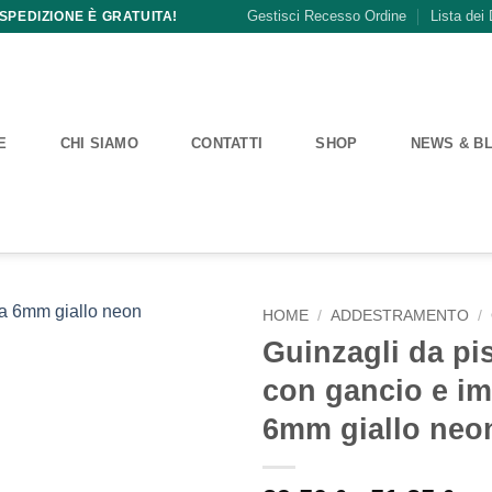
Gestisci Recesso Ordine
Lista dei 
 SPEDIZIONE È GRATUITA!
E
CHI SIAMO
CONTATTI
SHOP
NEWS & B
HOME
/
ADDESTRAMENTO
/
Guinzagli da pis
con gancio e i
6mm giallo neo