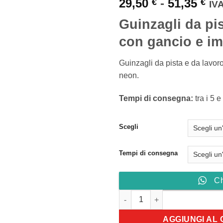
Fa
29,50
-
51,35
€
€
IVA
di
Guinzagli da pis
pre
da
con gancio e i
29,
a
Guinzagli da pista e da lavor
51,
neon.
Tempi di consegna:
tra i 5 e
Scegli
Tempi di consegna
C
Guinzagli da pista e lavoro c
AGGIUNGI AL