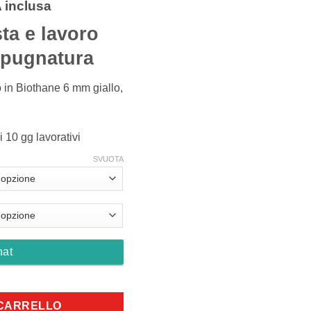
scia
 inclusa
ta e lavoro
zzo:
mpugnatura
50 €
o in Biothane 6 mm giallo,
35 €
 i 10 gg lavorativi
SVUOTA
hat
on gancio e impugnatura 6mm giallo neon quantità
 CARRELLO