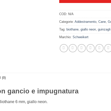
COD:
N/A
Categorie:
Addestramento
,
Cane
,
Gu
Tag:
biothane
,
giallo neon
,
guinzagli
Marchio:
Schweikert
 (0)
con gancio e impugnatura
 Biothane 6 mm, giallo neon.