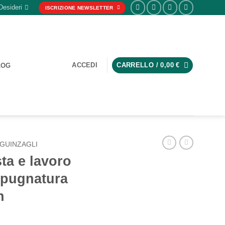
Desideri
ISCRIZIONE NEWSLETTER
ACCEDI
CARRELLO /
0,00
€
LOG
GUINZAGLI
ta e lavoro
mpugnatura
n