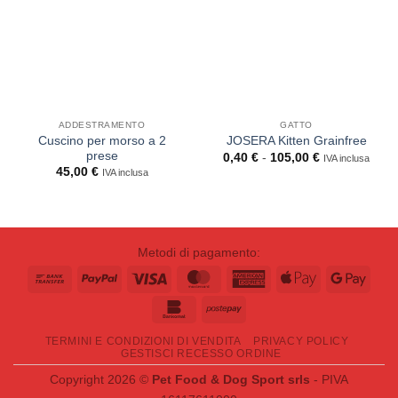
ADDESTRAMENTO
GATTO
Cuscino per morso a 2
JOSERA Kitten Grainfree
prese
Fascia
0,40
€
-
105,00
€
IVA inclusa
di
45,00
€
IVA inclusa
prezzo:
da
0,40 €
a
105,00 €
Metodi di pagamento:
Bank
PayPal
Visa
MasterCard
American
Apple
Goog
Transfer
Express
Pay
Pay
Bankomat
Postepay
TERMINI E CONDIZIONI DI VENDITA
PRIVACY POLICY
GESTISCI RECESSO ORDINE
Copyright 2026 ©
Pet Food & Dog Sport srls
- PIVA