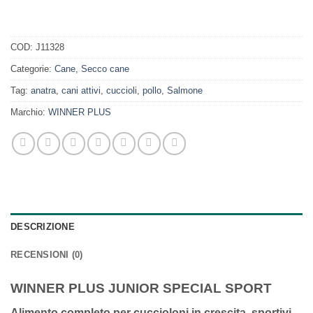
COD:
J11328
Categorie:
Cane
,
Secco cane
Tag:
anatra
,
cani attivi
,
cuccioli
,
pollo
,
Salmone
Marchio:
WINNER PLUS
DESCRIZIONE
RECENSIONI (0)
WINNER PLUS JUNIOR SPECIAL SPORT
Alimento completo per cuccioloni in crescita, sportivi