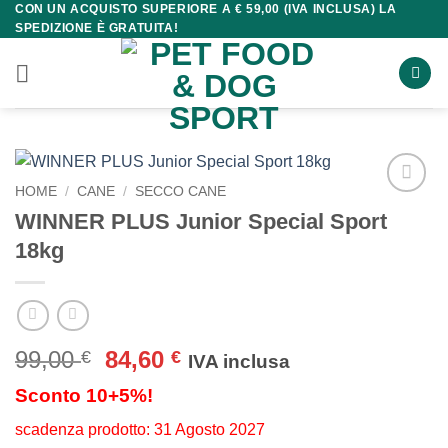
CON UN ACQUISTO SUPERIORE A € 59,00 (IVA INCLUSA) LA
Salta
SPEDIZIONE È GRATUITA!
ai
contenuti
HOME
/
CANE
/
SECCO CANE
WINNER PLUS Junior Special Sport
18kg
Il
Il
99,00
84,60
€
€
IVA inclusa
prezzo
prezzo
Sconto 10+5%!
originale
attuale
era:
è:
scadenza prodotto: 31 Agosto 2027