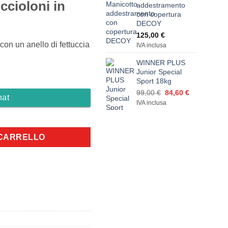
ccioloni in
addestramento
con copertura
DECOY
125,00
€
 con un anello di fettuccia
IVA inclusa
WINNER PLUS
Junior Special
Sport 18kg
Il
Il
99,00
€
84,60
€
hat
prezzo
prezzo
IVA inclusa
originale
attuale
ta 60 cm quantità
era:
è:
99,00 €.
84,60 €.
 CARRELLO