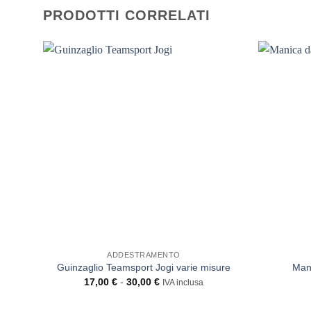
PRODOTTI CORRELATI
ADDESTRAMENTO
Guinzaglio Teamsport Jogi varie misure
Man
Fascia
17,00
€
-
30,00
€
IVA inclusa
di
prezzo:
da