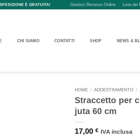
Gestisci Recesso Ordine
Lista dei 
 SPEDIZIONE È GRATUITA!
E
CHI SIAMO
CONTATTI
SHOP
NEWS & B
HOME
/
ADDESTRAMENTO
/
Straccetto per c
juta 60 cm
17,00
€
IVA inclusa