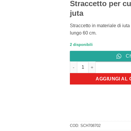
Straccetto per cu
juta
Straccetto in materiale di iuta
lungo 60 cm.
2 disponibili
C
Straccetto per cuccioloni in ju
AGGIUNGI AL
COD:
SCH708702